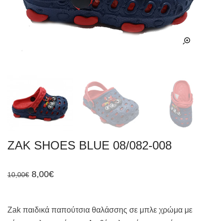
ZAK SHOES BLUE 08/082-008
Original
Η
8,00
€
10,00
€
price
τρέχουσα
was:
τιμή
10,00€.
είναι:
8,00€.
Zak παιδικά παπούτσια θαλάσσης σε μπλε χρώμα με