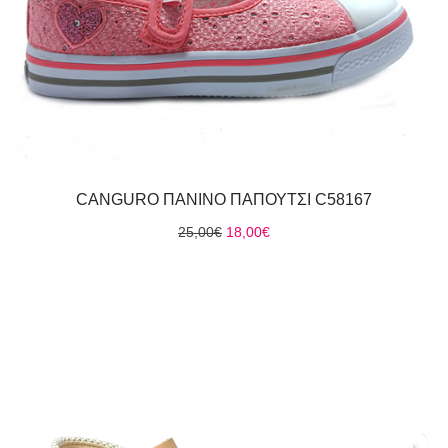
CANGURO ΠΑΝΙΝΟ ΠΑΠΟΥΤΣΙ C58167
Original
Η
25,00
€
18,00
€
price
τρέχουσα
was:
τιμή
25,00€.
είναι:
18,00€.