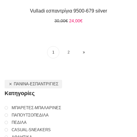
Vulladi εσπαντρίγια 9500-679 silver
Original
Η
30,00
€
24,00
€
price
τρέχουσα
was:
τιμή
30,00€.
είναι:
24,00€.
1
2
ΠΑΝΙΝΑ-ΕΣΠΑΝΤΡΙΓΙΕΣ
Κατηγορίες
ΜΠΑΡΕΤΕΣ-ΜΠΑΛΑΡΙΝΕΣ
ΠΑΠΟΥΤΣΟΠΕΔΙΛΑ
ΠΕΔΙΛΑ
CASUAL-SNEAKERS