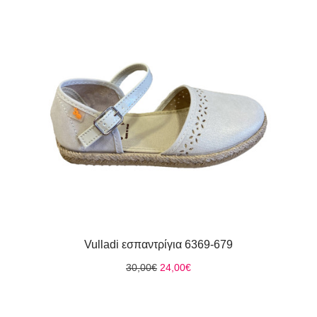
Vulladi εσπαντρίγια 6369-679
Original
Η
30,00
€
24,00
€
price
τρέχουσα
was:
τιμή
30,00€.
είναι: