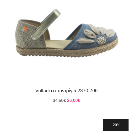
Vulladi εσπαντρίγια 2370-706
Original
Η
34,50
€
26,00
€
price
τρέχουσα
was:
τιμή
34,50€.
είναι:
26,00€.
20%