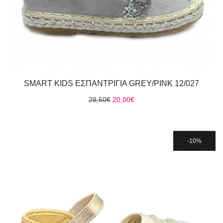
SMART KIDS ΕΣΠΑΝΤΡΙΓΙΑ GREY/PINK 12/027
Original
Η
28,50
€
20,00
€
price
τρέχουσα
was:
τιμή
28,50€.
είναι:
20,00€.
10%