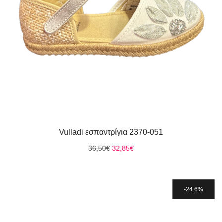
Vulladi εσπαντρίγια 2370-051
Original
Η
36,50
€
32,85
€
price
τρέχουσα
was:
τιμή
36,50€.
είναι:
32,85€.
24.6%