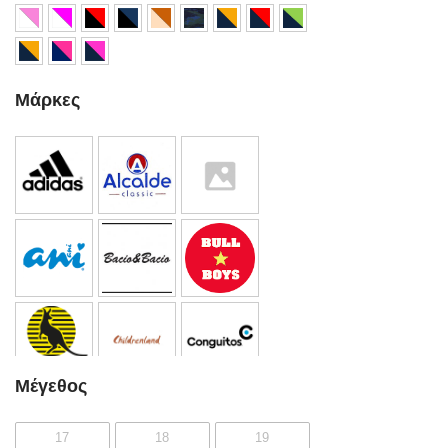
Μάρκες
Μέγεθος
17
18
19