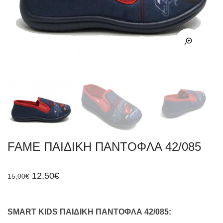
FAME ΠΑΙΔΙΚΗ ΠΑΝΤΟΦΛΑ 42/085
Original
Η
12,50
€
15,00
€
price
τρέχουσα
was:
τιμή
15,00€.
είναι:
12,50€.
SMART KIDS ΠΑΙΔΙΚΗ ΠΑΝΤΟΦΛΑ 42/085: