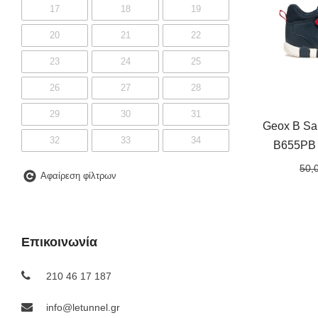
17
18
19
20
21
22
23
24
25
26
27
28
29
30
31
Geox B Sa
32
33
34
B655PB
35
36
37
50,
Αφαίρεση φίλτρων
37 1/3
38
39
40
41
Επικοινωνία
210 46 17 187
info@letunnel.gr