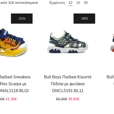
 από 116 αποτελέσματα
Εμφάνιση
12
15
30
21%
28%
Παιδικά Sneakers
Bull Boys Παιδικά Κλειστά
Bul
 Rex Scarpa με
Πέδιλα με φωτάκια
DNAL5118-BLGI
DNCL5191-BL11
Original
Η
Original
Η
00
€
51,35
€
55,00
€
39,60
€
price
τρέχουσα
price
τρέχουσα
was:
τιμή
was:
τιμή