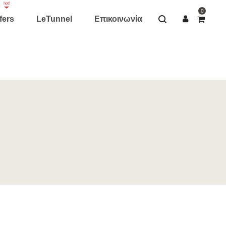
hot!
0
fers
LeTunnel
Επικοινωνία