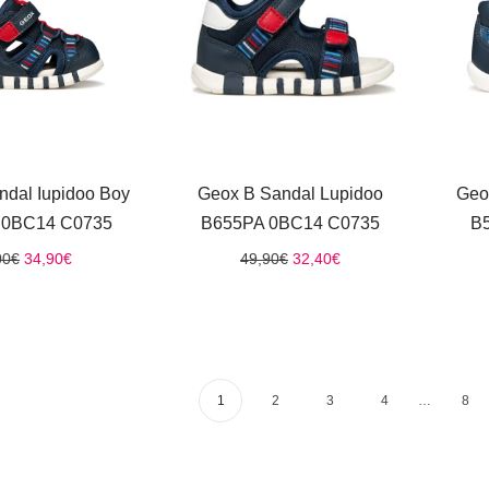
ndal Iupidoo Boy
Geox B Sandal Lupidoo
Geo
 0BC14 C0735
B655PA 0BC14 C0735
B
Original
Η
Original
Η
00
€
34,90
€
49,90
€
32,40
€
price
τρέχουσα
price
τρέχουσα
was:
τιμή
was:
τιμή
50,00€.
είναι:
49,90€.
είναι:
34,90€.
32,40€.
1
2
3
4
…
8