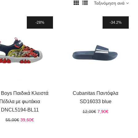
Ταξινόμηση ανά
28%
34.2%
l Boys Παιδικά Κλειστά
Cubanitas Παντόφλα
Πέδιλα με φωτάκια
SD16033 blue
DΝCL5194-ΒL11
Original
Η
12,00
€
7,90
€
price
τρέχουσα
Original
Η
55,00
€
39,60
€
was:
τιμή
price
τρέχουσα
12,00€.
είναι:
was:
τιμή
7,90€.