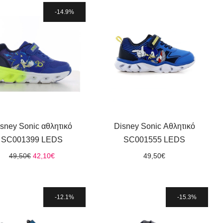
55,00€.
είναι:
39,60€.
14.9%
sney Sonic αθλητικό
Disney Sonic Αθλητικό
SC001399 LEDS
SC001555 LEDS
Original
Η
49,50
€
42,10
€
49,50
€
price
τρέχουσα
was:
τιμή
49,50€.
είναι:
42,10€.
12.1%
15.3%