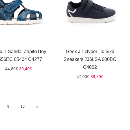
x B Sandal Zapito Boy
Geox J Eclyper Παιδικά
556EC 05404 C4277
Sneakers J36LSA 000BC
C4002
Original
Η
44,80
€
39,40
€
price
τρέχουσα
Original
Η
47,00
€
39,80
€
was:
τιμή
price
τρέχουσα
44,80€.
είναι:
was:
τιμή
39,40€.
47,00€.
είναι:
39,80€.
9
10