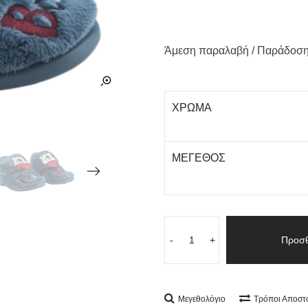
Άμεση παραλαβή / Παράδoση
ΧΡΩΜΑ
ΜΕΓΕΘΟΣ
-
+
Προσθ
Μεγεθολόγιο
Τρόποι Αποστ