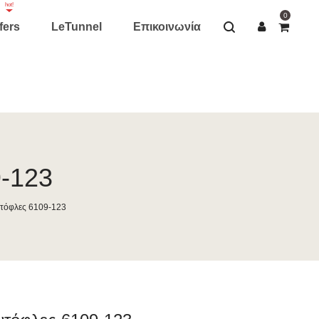
hot!
0
fers
LeTunnel
Επικοινωνία
9-123
ντόφλες 6109-123