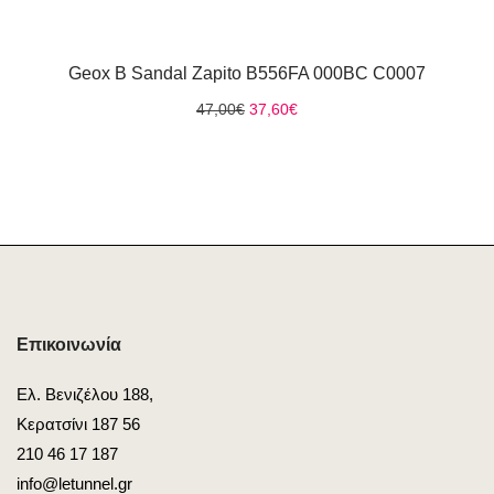
Geox B Sandal Zapito B556FA 000BC C0007
Original
Η
47,00
€
37,60
€
price
τρέχουσα
was:
τιμή
47,00€.
είναι:
37,60€.
Επικοινωνία
Ελ. Βενιζέλου 188,
Κερατσίνι 187 56
210 46 17 187
info@letunnel.gr