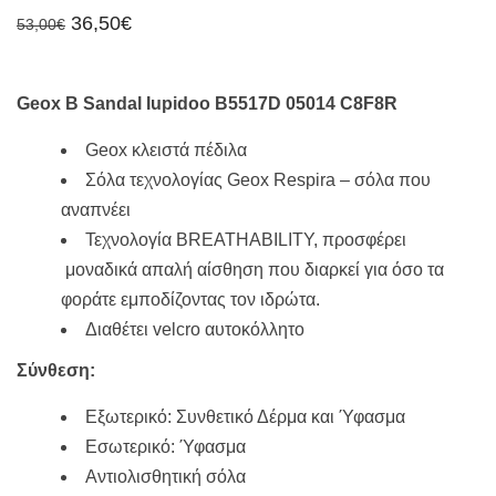
Original
Η
36,50
€
53,00
€
price
τρέχουσα
was:
τιμή
53,00€.
είναι:
36,50€.
Geox B Sandal Iupidoo B5517D 05014 C8F8R
Geox κλειστά πέδιλα
Σόλα τεχνολογίας Geox Respira – σόλα που
αναπνέει
Τεχνολογία BREATHABILITY, προσφέρει
μοναδικά απαλή αίσθηση που διαρκεί για όσο τα
φοράτε εμποδίζοντας τον ιδρώτα.
Διαθέτει velcro αυτοκόλλητο
Σύνθεση:
Εξωτερικό: Συνθετικό Δέρμα και Ύφασμα
Εσωτερικό: Ύφασμα
Αντιολισθητική σόλα