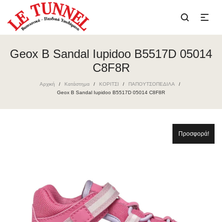
Geox B Sandal Iupidoo B5517D 05014
C8F8R
Αρχική
Κατάστημα
ΚΟΡΙΤΣΙ
ΠΑΠΟΥΤΣΟΠΕΔΙΛΑ
/
/
/
/
Geox B Sandal Iupidoo B5517D 05014 C8F8R
Προσφορά!