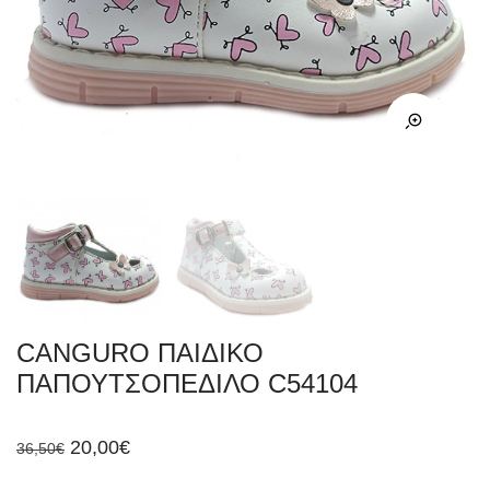
CANGURO ΠΑΙΔΙΚΟ
ΠΑΠΟΥΤΣΟΠΕΔΙΛΟ C54104
Original
Η
20,00
€
36,50
€
price
τρέχουσα
was:
τιμή