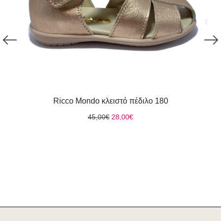
Ricco Mondo κλειστό πέδιλο 180
Original
Η
45,00
€
28,00
€
price
τρέχουσα
was:
τιμή
45,00€.
είναι:
28,00€.