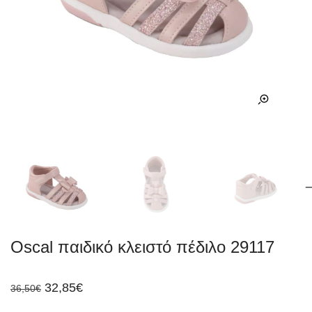
Oscal παιδικό κλειστό πέδιλο 29117
Original
Η
32,85
€
36,50
€
price
τρέχουσα
was:
τιμή