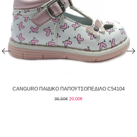
CANGURO ΠΑΙΔΙΚΟ ΠΑΠΟΥΤΣΟΠΕΔΙΛΟ C54104
Original
Η
36,50
€
20,00
€
price
τρέχουσα
was:
τιμή
36,50€.
είναι:
20,00€.