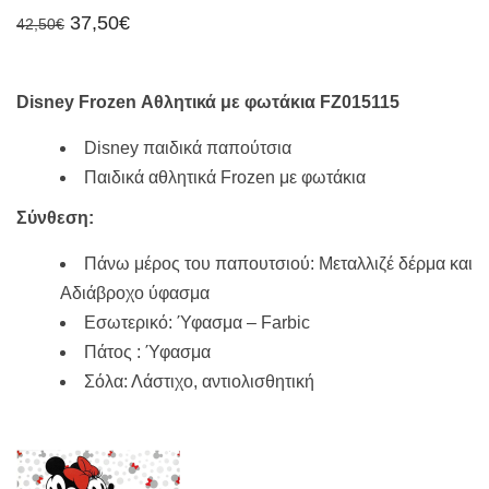
Original
Η
37,50
€
42,50
€
price
τρέχουσα
was:
τιμή
42,50€.
είναι:
37,50€.
Disney Frozen Αθλητικά με φωτάκια FZ015115
Disney παιδικά παπούτσια
Παιδικά αθλητικά Frozen με φωτάκια
Σύνθεση:
Πάνω μέρος του παπουτσιού: Μεταλλιζέ δέρμα και
Αδιάβροχο ύφασμα
Εσωτερικό: Ύφασμα – Farbic
Πάτος : Ύφασμα
Σόλα: Λάστιχο, αντιολισθητική