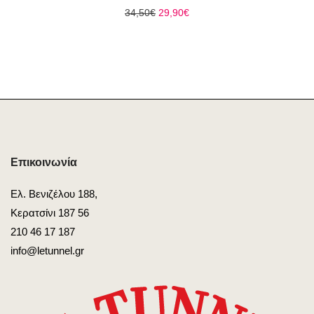
Original
Η
34,50
€
29,90
€
price
τρέχουσα
was:
τιμή
34,50€.
είναι:
29,90€.
Επικοινωνία
Ελ. Βενιζέλου 188,
Κερατσίνι 187 56
210 46 17 187
info@letunnel.gr