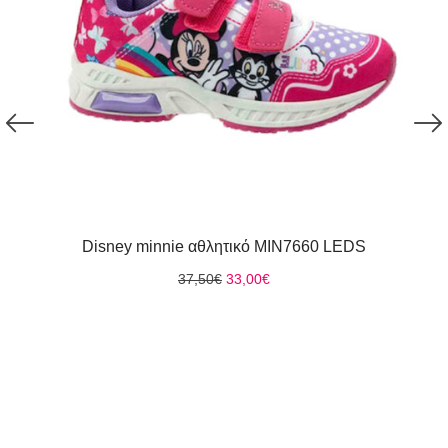
Disney minnie αθλητικό MIN7660 LEDS
Original
Η
37,50
€
33,00
€
price
τρέχουσα
was:
τιμή
37,50€.
είναι:
33,00€.