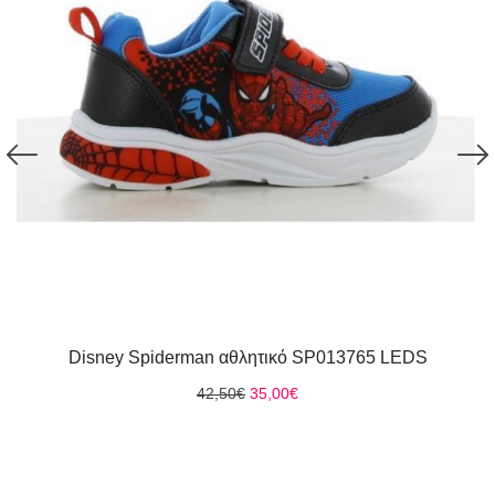
Disney Spiderman αθλητικό SP013765 LEDS
Original
Η
42,50
€
35,00
€
price
τρέχουσα
was:
τιμή
42,50€.
είναι:
35,00€.