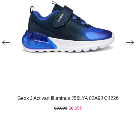
Geox J Activart Illuminus J56LYA 02A9J C4226
Original
Η
69,00
€
58,65
€
price
τρέχουσα
was:
τιμή
69,00€.
είναι:
58,65€.