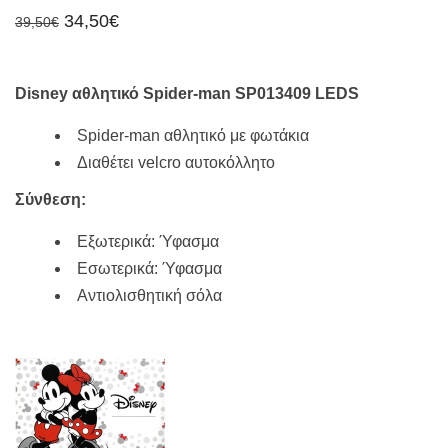
Original
Η
34,50
€
39,50
€
price
τρέχουσα
was:
τιμή
39,50€.
είναι:
34,50€.
Disney αθλητικό Spider-man SP013409 LEDS
Spider-man αθλητικό με φωτάκια
Διαθέτει velcro αυτοκόλλητο
Σύνθεση:
Εξωτερικά: Ύφασμα
Εσωτερικά: Ύφασμα
Αντιολισθητική σόλα