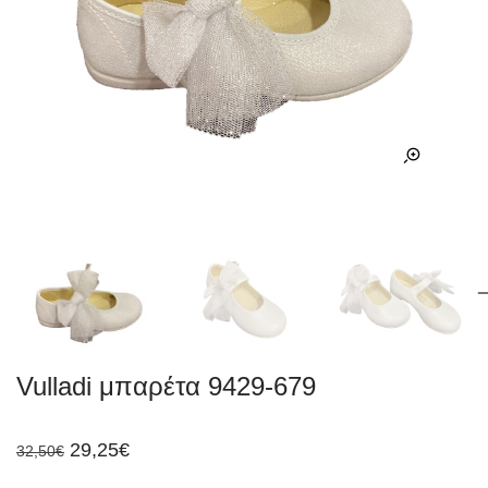
Vulladi μπαρέτα 9429-679
Original
Η
29,25
€
32,50
€
price
τρέχουσα
was:
τιμή