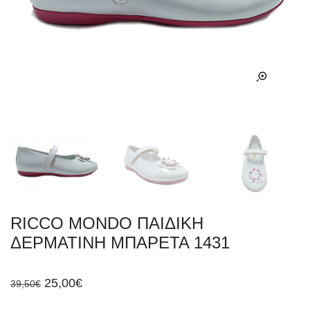
RICCO MONDO ΠΑΙΔΙΚΗ
ΔΕΡΜΑΤΙΝΗ ΜΠΑΡΕΤΑ 1431
Original
Η
25,00
€
39,50
€
price
τρέχουσα
was:
τιμή