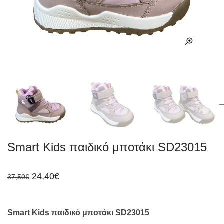
Smart Kids παιδικό μποτάκι SD23015
Original
Η
24,40
€
37,50
€
price
τρέχουσα
was:
τιμή
37,50€.
είναι:
24,40€.
Smart Kids παιδικό μποτάκι SD23015