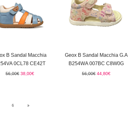
ox B Sandal Macchia
Geox B Sandal Macchia G.A
54VA 0CL78 CE42T
B254WΑ 007BC C8W0G
Original
Η
Original
Η
56,00
€
38,00
€
56,00
€
44,80
€
price
τρέχουσα
price
τρέχουσα
was:
τιμή
was:
τιμή
56,00€.
είναι:
56,00€.
είναι:
38,00€.
44,80€.
6