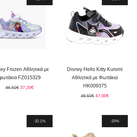
ey Frozen Αθλητικά με
Disney Hello Kitty Kuromi
φωτάκια FZ015329
Αθλητικά με Φωτάκια
HK009375
Original
Η
46,50
€
37,20
€
price
τρέχουσα
Original
Η
49,50
€
47,00
€
was:
τιμή
price
τρέχουσα
46,50€.
είναι:
was:
τιμή
37,20€.
49,50€.
είναι:
47,00€.
32.1%
20%