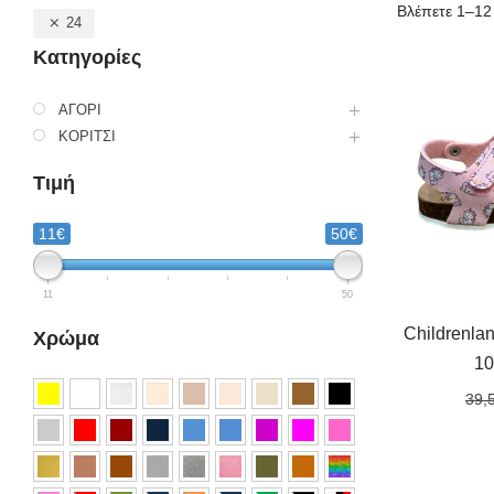
Βλέπετε 1–12
24
Κατηγορίες
ΑΓΟΡΙ
ΚΟΡΙΤΣΙ
Τιμή
11€
50€
11
50
Childrenla
Χρώμα
10
39,