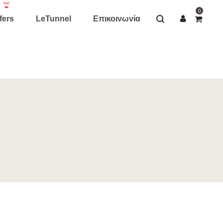
hot!
0
fers
LeTunnel
Επικοινωνία