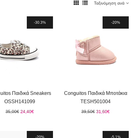
Ταξινόμηση ανά
30.3%
20%
uitos Παιδικά Sneakers
Conguitos Παιδικά Μποτάκια
OSSH141099
TESH501004
Original
Η
Original
Η
35,00
€
24,40
€
39,50
€
31,60
€
price
τρέχουσα
price
τρέχουσα
was:
τιμή
was:
τιμή
35,00€.
είναι:
39,50€.
είναι:
24,40€.
31,60€.
20%
5.1%