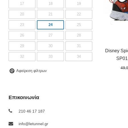
17
18
19
20
21
22
23
24
25
26
27
28
29
30
31
Disney Spi
32
33
34
SP01
35
36
37
49,
Αφαίρεση φίλτρων
37 1/3
38
39
40
41
Επικοινωνία
210 46 17 187
info@letunnel.gr