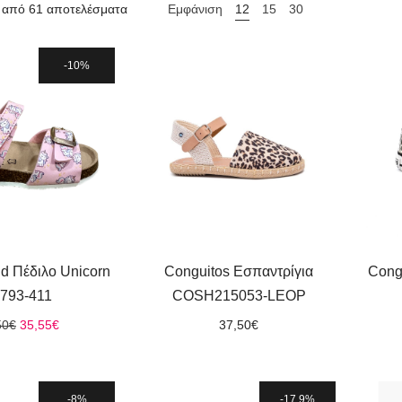
 από 61 αποτελέσματα
Εμφάνιση
12
15
30
10%
nd Πέδιλο Unicorn
Conguitos Εσπαντρίγια
Cong
793-411
COSH215053-LEOP
Original
Η
50
€
35,55
€
37,50
€
price
τρέχουσα
was:
τιμή
39,50€.
είναι:
35,55€.
8%
17.9%