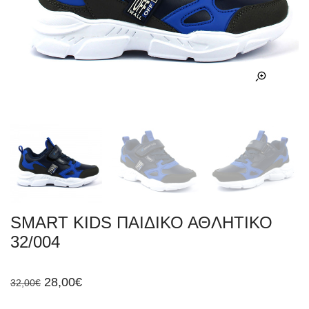
SMART KIDS ΠΑΙΔΙΚΟ ΑΘΛΗΤΙΚΟ
32/004
Original
Η
28,00
€
32,00
€
price
τρέχουσα
was:
τιμή