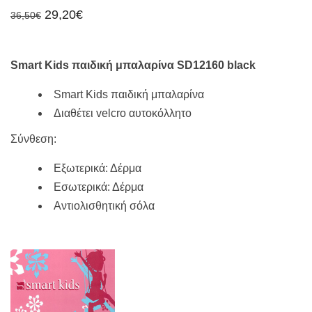
Original
Η
29,20
€
36,50
€
price
τρέχουσα
was:
τιμή
36,50€.
είναι:
29,20€.
Smart Kids παιδική μπαλαρίνα SD12160 black
Smart Kids παιδική μπαλαρίνα
Διαθέτει velcro αυτοκόλλητο
Σύνθεση:
Εξωτερικά: Δέρμα
Εσωτερικά: Δέρμα
Αντιολισθητική σόλα