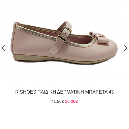
R SHOES ΠΑΙΔΙΚΗ ΔΕΡΜΑΤΙΝΗ ΜΠΑΡΕΤΑ 43
Original
Η
41,50
€
30,00
€
price
τρέχουσα
was:
τιμή
41,50€.
είναι:
30,00€.