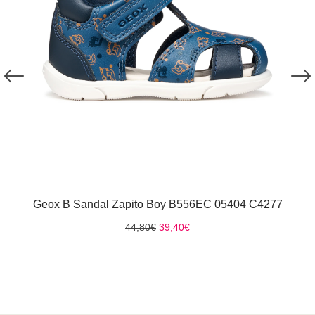
Geox B Sandal Zapito Boy B556EC 05404 C4277
Original
Η
44,80
€
39,40
€
price
τρέχουσα
was:
τιμή
44,80€.
είναι:
39,40€.