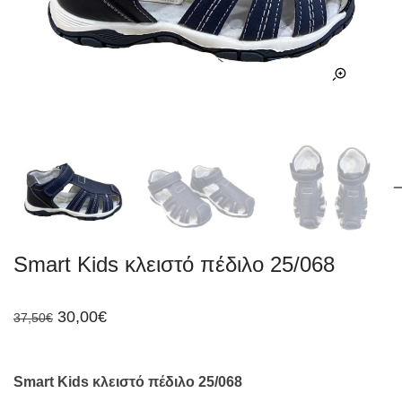
Smart Kids κλειστό πέδιλο 25/068
Original
Η
30,00
€
37,50
€
price
τρέχουσα
was:
τιμή
37,50€.
είναι:
30,00€.
Smart Kids κλειστό πέδιλο 25/068