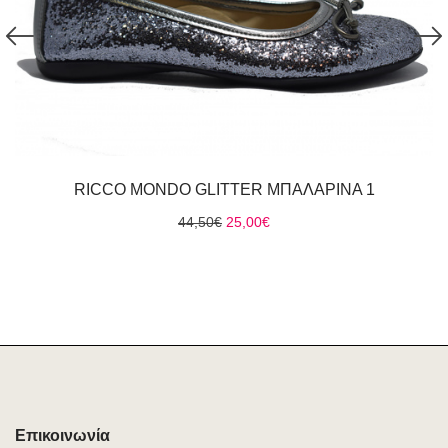
RICCO MONDO GLITTER ΜΠΑΛΑΡΙΝΑ 1
Original
Η
44,50
€
25,00
€
price
τρέχουσα
was:
τιμή
44,50€.
είναι:
25,00€.
Επικοινωνία