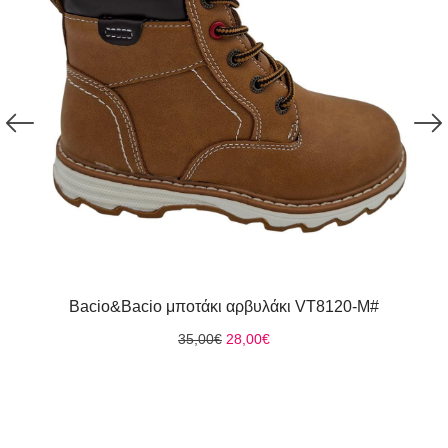
Bacio&Bacio μποτάκι αρβυλάκι VT8120-M#
Original
Η
35,00
€
28,00
€
price
τρέχουσα
was:
τιμή
35,00€.
είναι:
28,00€.