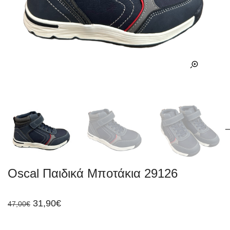
Oscal Παιδικά Μποτάκια 29126
Original
Η
31,90
€
47,00
€
price
τρέχουσα
was:
τιμή