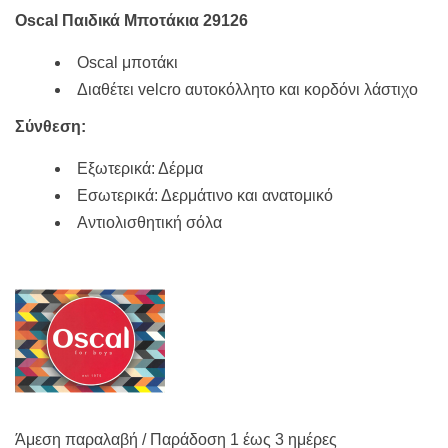
47,00€.
είναι:
31,90€.
Oscal Παιδικά Μποτάκια 29126
Oscal μποτάκι
Διαθέτει velcro αυτοκόλλητο και κορδόνι λάστιχο
Σύνθεση:
Εξωτερικά: Δέρμα
Εσωτερικά: Δερμάτινο και ανατομικό
Αντιολισθητική σόλα
Άμεση παραλαβή / Παράδoση 1 έως 3 ημέρες