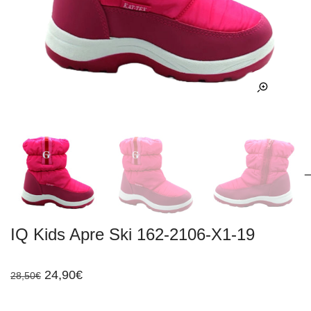
IQ Kids Apre Ski 162-2106-X1-19
Original
Η
24,90
€
28,50
€
price
τρέχουσα
was:
τιμή