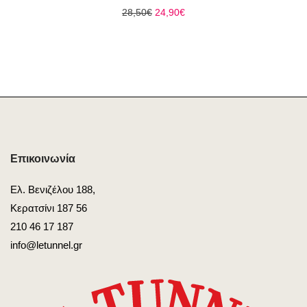
Original
Η
28,50
€
24,90
€
price
τρέχουσα
was:
τιμή
28,50€.
είναι:
24,90€.
Επικοινωνία
Ελ. Βενιζέλου 188,
Κερατσίνι 187 56
210 46 17 187
info@letunnel.gr