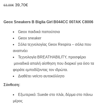
Original
Η
39,70
€
63,00
€
price
τρέχουσα
was:
τιμή
63,00€.
είναι:
39,70€.
Geox Sneakers B Biglia Girl B044CC 007AK C8006
Geox παιδικά παπούτσια
Geox sneaker
Σόλα τεχνολογίας Geox Respira – σόλα που
αναπνέει
Τεχνολογία BREATHABILITY, προσφέρει
μοναδικά απαλή αίσθηση που διαρκεί για όσο τα
φοράτε εμποδίζοντας τον ιδρώτα.
Διαθέτει velcro αυτοκόλλητο
Σύνθεση:
Εξωτερικό: Suede στο πλάι, δέρμα στο πάνω
μέρος