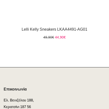
Lelli Kelly Sneakers LKAA4491-AG01
Original
Η
49,90
€
44,90
€
price
τρέχουσα
was:
τιμή
49,90€.
είναι:
44,90€.
Επικοινωνία
Ελ. Βενιζέλου 188,
Κερατσίνι 187 56