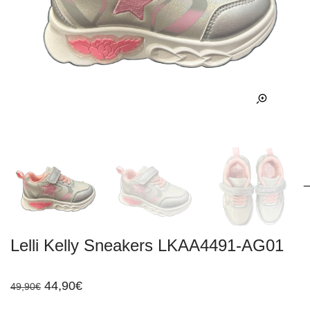
Lelli Kelly Sneakers LKAA4491-AG01
Original
Η
44,90
€
49,90
€
price
τρέχουσα
was:
τιμή