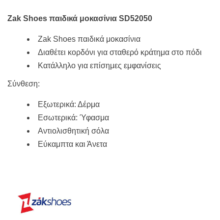
38,50€.
είναι:
29,80€.
Zak Shoes παιδικά μοκασίνια SD52050
Zak Shoes παιδικά μοκασίνια
Διαθέτει κορδόνι για σταθερό κράτημα στο πόδι
Κατάλληλο για επίσημες εμφανίσεις
Σύνθεση:
Εξωτερικά: Δέρμα
Εσωτερικά: Ύφασμα
Αντιολισθητική σόλα
Εύκαμπτα και Άνετα