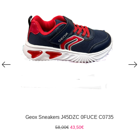
Geox Sneakers J45DZC 0FUCE C0735
Original
Η
58,00
€
43,50
€
price
τρέχουσα