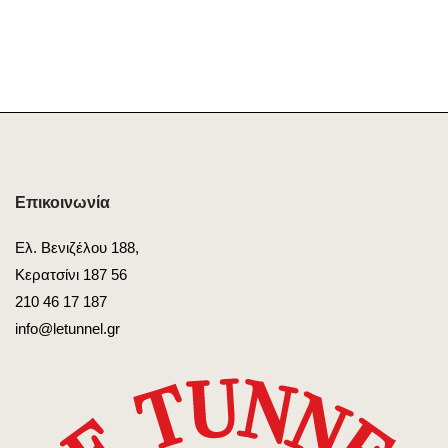
was:
τιμή
58,00€.
είναι:
43,50€.
Επικοινωνία
Ελ. Βενιζέλου 188,
Κερατσίνι 187 56
210 46 17 187
info@letunnel.gr