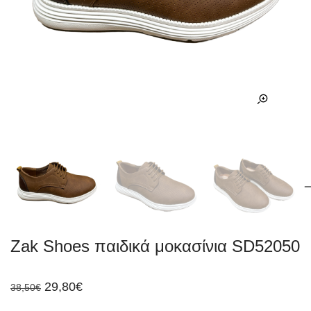
Zak Shoes παιδικά μοκασίνια SD52050
Original
Η
29,80
€
38,50
€
price
τρέχουσα
was:
τιμή