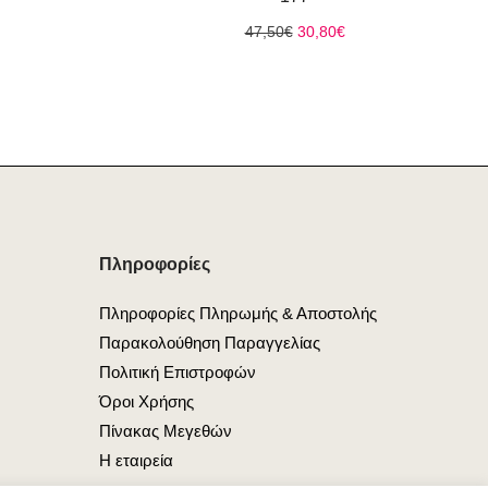
ρέχουσα
Original
Η
47,50
€
30,80
€
μή
price
τρέχουσα
ναι:
was:
τιμή
8,80€.
47,50€.
είναι:
30,80€.
Πληροφορίες
Πληροφορίες Πληρωμής & Αποστολής
Παρακολούθηση Παραγγελίας
Πολιτική Επιστροφών
Όροι Χρήσης
Πίνακας Μεγεθών
Η εταιρεία