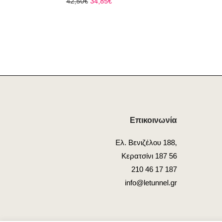
Original
Η
42,50
€
34,85
€
price
τρέχουσα
was:
τιμή
42,50€.
είναι:
34,85€.
Επικοινωνία
Ελ. Βενιζέλου 188,
Κερατσίνι 187 56
210 46 17 187
info@letunnel.gr