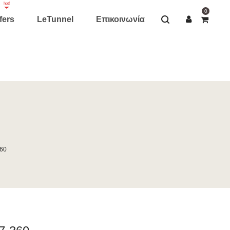
hot!
0
fers
LeTunnel
Επικοινωνία
360