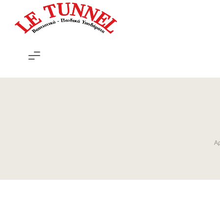
Le
Tunnel
Αρ