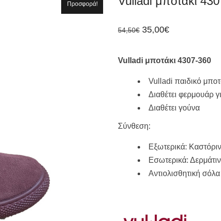
Vulladi μποτάκι 43
Προσφορά!
Original
Η
35,00
€
54,50
€
price
τρέχουσα
was:
τιμή
54,50€.
είναι:
Vulladi μποτάκι 4307-360
35,00€.
Vulladi παιδικό μποτ
Διαθέτει φερμουάρ γ
Διαθέτει γούνα
Σύνθεση:
Εξωτερικά: Καστόρι
Εσωτερικά: Δερμάτιν
Αντιολισθητική σόλα