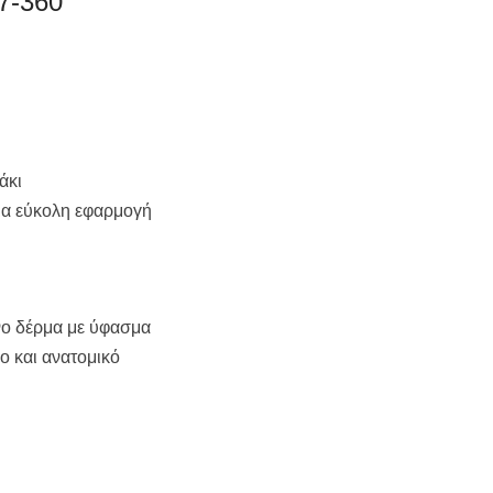
07-360
άκι
ια εύκολη εφαρμογή
νο δέρμα με ύφασμα
ο και ανατομικό