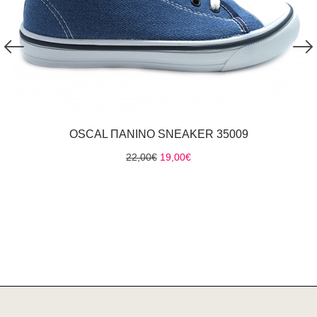
OSCAL ΠΑΝΙΝΟ SNEAKER 35009
Original
Η
22,00
€
19,00
€
price
τρέχουσα
was:
τιμή
22,00€.
είναι:
19,00€.