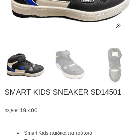
SMART KIDS SNEAKER SD14501
Original
Η
19,40
€
33,50
€
price
τρέχουσα
was:
τιμή
33,50€.
είναι:
19,40€.
Smart Kids παιδικά παπούτσια