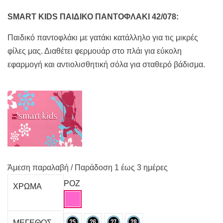
14,00€.
είναι:
12,50€.
SMART KIDS ΠΑΙΔΙΚΟ ΠΑΝΤΟΦΛΑΚΙ 42/078:
Παιδικό παντοφλάκι με γατάκι κατάλληλο για τις μικρές
φίλες μας. Διαθέτει φερμουάρ στο πλάι για εύκολη
εφαρμογή και αντιολισθητική σόλα για σταθερό βάδισμα.
Άμεση παραλαβή / Παράδoση 1 έως 3 ημέρες
ΡΟΖ
ΧΡΩΜΑ
ΜΕΓΕΘΟΣ