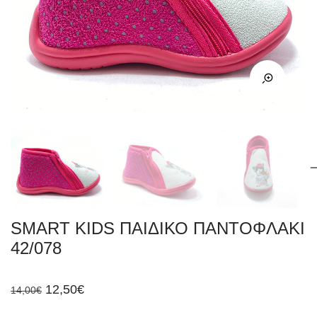
SMART KIDS ΠΑΙΔΙΚΟ ΠΑΝΤΟΦΛΑΚΙ
42/078
Original
Η
12,50
€
14,00
€
price
τρέχουσα
was:
τιμή