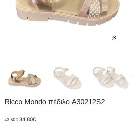
Ricco Mondo πέδιλο A30212S2
Original
Η
34,80
€
43,50
€
price
τρέχουσα
was:
τιμή