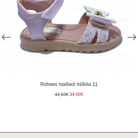
Rshoes παιδικό πέδιλο 11
Original
Η
42,50
€
34,00
€
price
τρέχουσα
was:
τιμή
42,50€.
είναι:
34,00€.