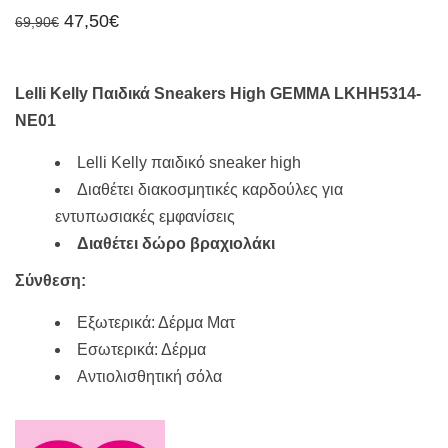
Original
Η
47,50
€
69,90
€
price
τρέχουσα
was:
τιμή
69,90€.
είναι:
47,50€.
Lelli Kelly Παιδικά Sneakers High GEMMA LKHH5314-
NE01
Lelli Kelly παιδικό sneaker high
Διαθέτει διακοσμητικές καρδούλες για
εντυπωσιακές εμφανίσεις
Διαθέτει δώρο βραχιολάκι
Σύνθεση:
Εξωτερικά: Δέρμα Ματ
Εσωτερικά: Δέρμα
Αντιολισθητική σόλα