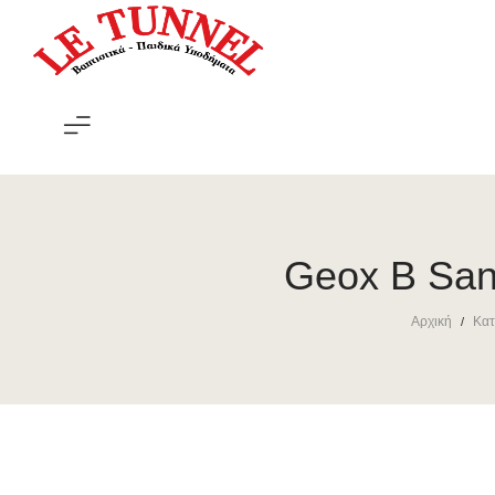
Le
Tunnel
Geox B San
Αρχική
Κατ
/