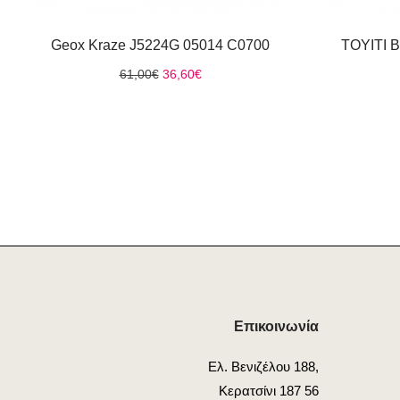
Geox Kraze J5224G 05014 C0700
TOYITI
Original
Η
61,00
€
36,60
€
price
τρέχουσα
was:
τιμή
61,00€.
είναι:
36,60€.
Επικοινωνία
Ελ. Βενιζέλου 188,
Κερατσίνι 187 56