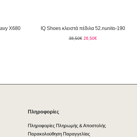
 Navy X680
IQ Shoes κλειστά πέδιλα 52.nunito-190
Original
Η
38,50
€
28,50
€
price
τρέχουσα
was:
τιμή
ρέχουσα
38,50€.
είναι:
μή
28,50€.
ναι:
3,95€.
Πληροφορίες
Πληροφορίες Πληρωμής & Αποστολής
Παρακολούθηση Παραγγελίας