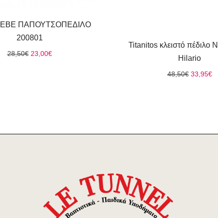
 BEBE ΠΑΠΟΥΤΣΟΠΕΔΙΛΟ
200801
Titanitos κλειστό πέδιλο
Original
Η
28,50
€
23,00
€
Hilario
price
τρέχουσα
was:
τιμή
Original
Η
48,50
€
33,95
€
28,50€.
είναι:
price
τ
23,00€.
was:
τι
48,50€.
εί
3