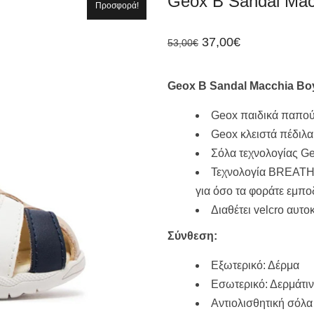
Geox B Sandal Ma
Προσφορά!
Original
Η
37,00
€
53,00
€
price
τρέχουσα
was:
τιμή
53,00€.
είναι:
Geox B Sandal Macchia B
37,00€.
Geox παιδικά παπού
Geox κλειστά πέδιλα
Σόλα τεχνολογίας Ge
Τεχνολογία BREATHA
για όσο τα φοράτε εμπο
Διαθέτει velcro αυτο
Σύνθεση:
Εξωτερικό: Δέρμα
Εσωτερικό: Δερμάτιν
Αντιολισθητική σόλα