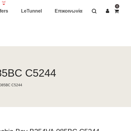
hot!
0
fers
LeTunnel
Επικοινωνία
085BC C5244
 085BC C5244