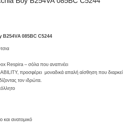
cchia Boy B254VA 085BC C5244
oy B254VA 085BC C5244
τσια
ox Respira – σόλα που αναπνέει
BILITY, προσφέρει μοναδικά απαλή αίσθηση που διαρκεί
δίζοντας τον ιδρώτα.
κόλλητο
ο και ανατομικό