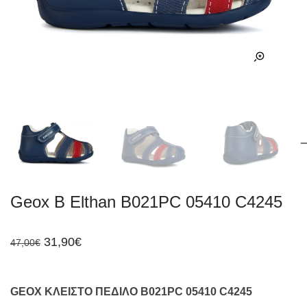
Geox B Elthan B021PC 05410 C4245
Original
Η
31,90
€
47,00
€
price
τρέχουσα
was:
τιμή
47,00€.
είναι:
31,90€.
GEOX ΚΛΕΙΣΤΟ ΠΕΔΙΛΟ B021PC 05410 C4245