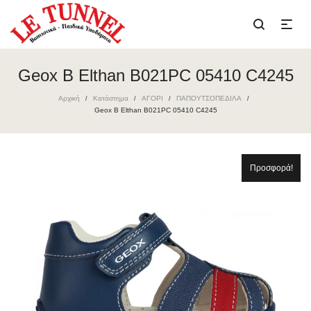
Geox B Elthan B021PC 05410 C4245
Αρχική
Κατάστημα
ΑΓΟΡΙ
ΠΑΠΟΥΤΣΟΠΕΔΙΛΑ
/
/
/
/
Geox B Elthan B021PC 05410 C4245
Προσφορά!