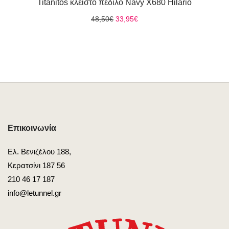
Titanitos κλειστό πέδιλο Navy X680 Hilario
Original
Η
48,50
€
33,95
€
price
τρέχουσα
was:
τιμή
48,50€.
είναι:
33,95€.
Επικοινωνία
Ελ. Βενιζέλου 188,
Κερατσίνι 187 56
210 46 17 187
info@letunnel.gr