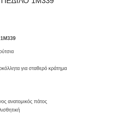
 ΠΕΔΙΛΟ 1M339
 1M339
ούτσια
τοκόλλητα για σταθερό κράτημα
νος ανατομικός πάτος
λισθητική