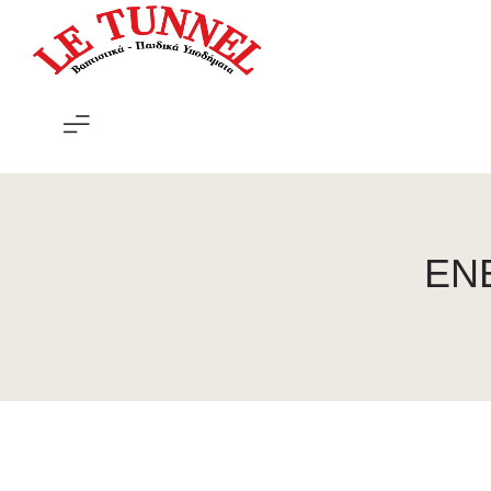
Le
Tunnel
EN