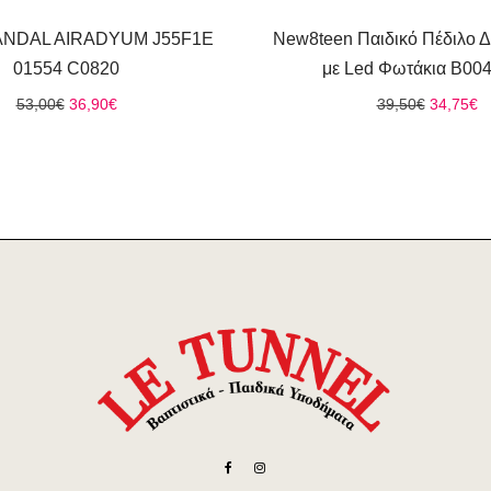
SANDAL AIRADYUM J55F1E
New8teen Παιδικό Πέδιλο 
01554 C0820
με Led Φωτάκια B00
Original
Η
Original
Η
53,00
€
36,90
€
39,50
€
34,75
€
price
τρέχουσα
price
τ
was:
τιμή
was:
τι
53,00€.
είναι:
39,50€.
εί
36,90€.
3