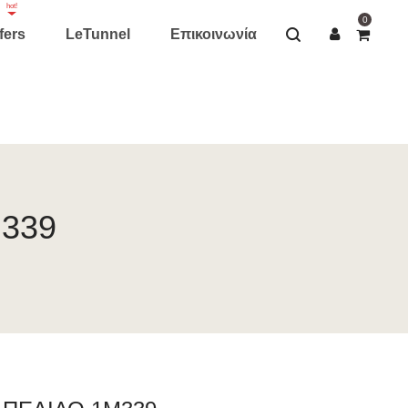
hot!
0
fers
LeTunnel
Επικοινωνία
339