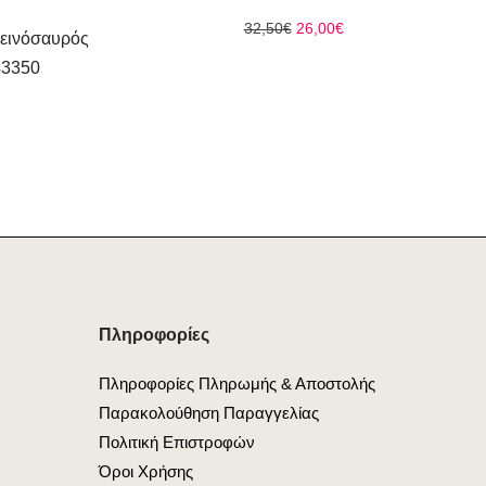
Original
Η
32,50
€
26,00
€
Δεινόσαυρός
price
τρέχουσα
43350
was:
τιμή
32,50€.
είναι:
26,00€.
ρέχουσα
μή
ναι:
4,75€.
Πληροφορίες
Πληροφορίες Πληρωμής & Αποστολής
Παρακολούθηση Παραγγελίας
Πολιτική Επιστροφών
Όροι Χρήσης