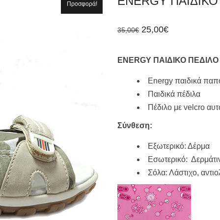
ENERGY ΠΑΙΔΙΚΟ
Προσφορά!
Original
Η
25,00
€
35,00
€
price
τρέχουσα
was:
τιμή
35,00€.
είναι:
ENERGY ΠΑΙΔΙΚΟ ΠΕΔΙΛΟ
25,00€.
Energy παιδικά παπ
Παιδικά πέδιλα
Πέδιλο με velcro αυ
Σύνθεση:
Εξωτερικό: Δέρμα
Εσωτερικό: Δερμάτι
Σόλα: Λάστιχο, αντιο