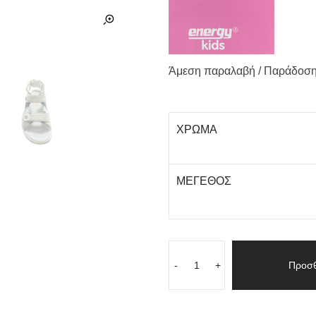
Άμεση παραλαβή / Παράδoση
ΧΡΩΜΑ
ΜΕΓΕΘΟΣ
-
+
Προσθ