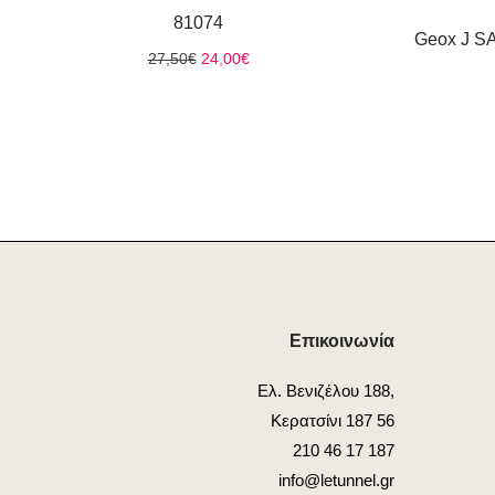
81074
Geox J 
Original
Η
27,50
€
24,00
€
price
τρέχουσα
was:
τιμή
27,50€.
είναι:
24,00€.
Επικοινωνία
Ελ. Βενιζέλου 188,
Κερατσίνι 187 56
210 46 17 187
info@letunnel.gr