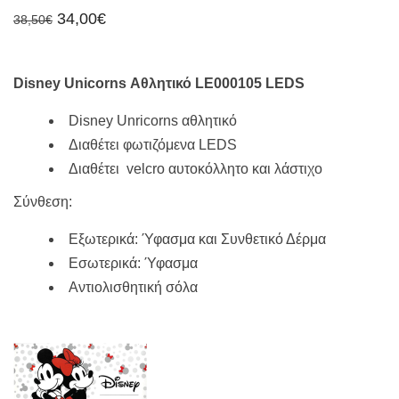
Original
Η
34,00
€
38,50
€
price
τρέχουσα
was:
τιμή
38,50€.
είναι:
34,00€.
Disney Unicorns Αθλητικό LE000105 LEDS
Disney Unricorns αθλητικό
Διαθέτει φωτιζόμενα LEDS
Διαθέτει velcro αυτοκόλλητο και λάστιχο
Σύνθεση:
Εξωτερικά: Ύφασμα και Συνθετικό Δέρμα
Εσωτερικά: Ύφασμα
Αντιολισθητική σόλα