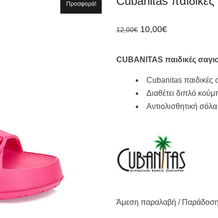
Cubanitas παιδικέ
Προσφορά!
Original
Η
10,00
€
12,00
€
price
τρέχουσα
was:
τιμή
12,00€.
είναι:
C
UBANITAS παιδικές σαγι
10,00€.
Cubanitas παιδικές 
Διαθέτει διπλό κούμ
Αντιολισθητική σόλα
Άμεση παραλαβή / Παράδoση