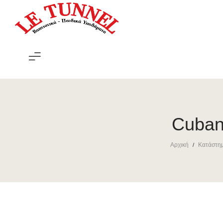
Le
Tunnel
Cuban
Αρχική
Κατάστη
/