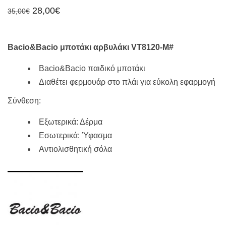
Original
Η
28,00
€
35,00
€
price
τρέχουσα
was:
τιμή
35,00€.
είναι:
28,00€.
Bacio&Bacio μποτάκι αρβυλάκι VT8120-M#
Bacio&Bacio παιδικό μποτάκι
Διαθέτει φερμουάρ στο πλάι για εύκολη εφαρμογή
Σύνθεση:
Εξωτερικά: Δέρμα
Εσωτερικά: Ύφασμα
Αντιολισθητική σόλα