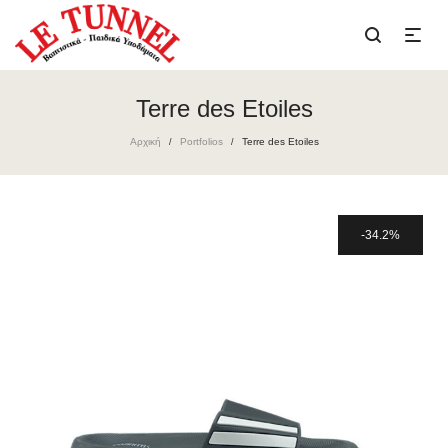
Terre des Etoiles
Αρχική
Portfolios
Terre des Etoiles
/
/
34.2%